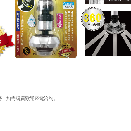
務
，
如需購買歡迎來電洽詢。