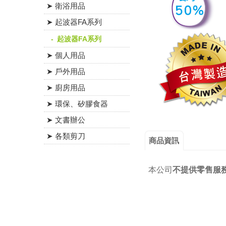
➤ 衛浴用品
➤ 起波器FA系列
起波器FA系列
➤ 個人用品
➤ 戶外用品
➤ 廚房用品
➤ 環保、矽膠食器
➤ 文書辦公
➤ 各類剪刀
商品資訊
本公司
不提供零售服