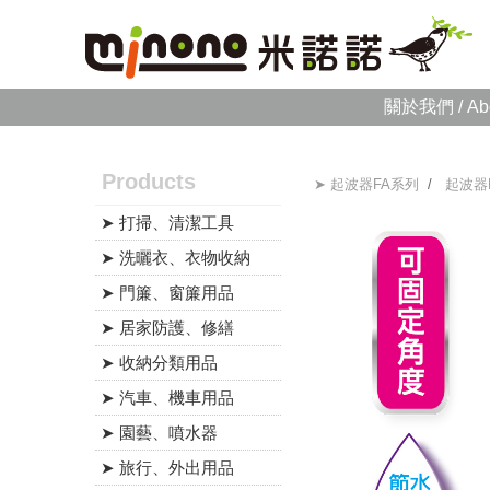
關於我們 / Ab
Products
➤ 起波器FA系列
/
起波器
➤ 打掃、清潔工具
➤ 洗曬衣、衣物收納
➤ 門簾、窗簾用品
➤ 居家防護、修繕
➤ 收納分類用品
➤ 汽車、機車用品
➤ 園藝、噴水器
➤ 旅行、外出用品