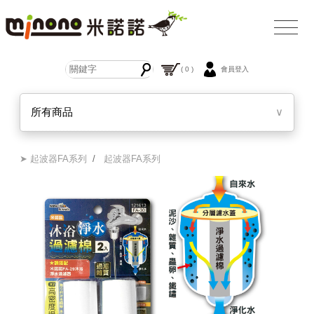
( 0 )
會員登入
所有商品
∨
➤ 起波器FA系列
/
起波器FA系列