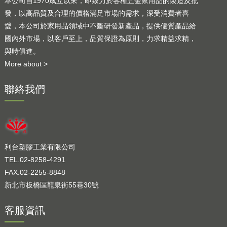
本公司自1970成立以來，即致力於各種五金家用品的製造及批
發，以高品質及合理的價格滿足市場的需求，深受消費者喜
愛，本公司於家用品領域中不斷研發新產品，提供優質產品給
國內外市場，以客戶至上，品質保證為原則，力求精益求精，
與時俱進。
More about >
聯絡我們
利台塑膠工業有限公司
TEL.02-8258-4291
FAX.02-2255-8848
新北市板橋區龍泉街55巷30號
客服資訊