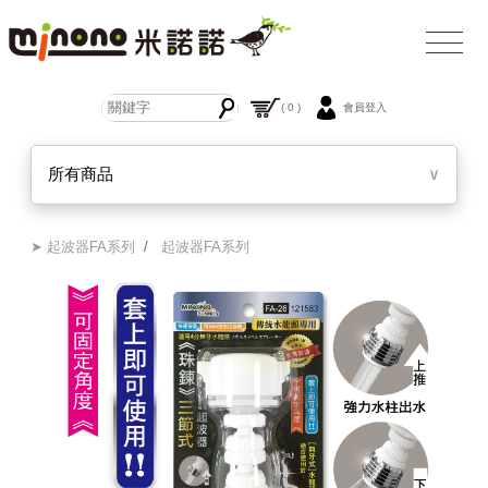
( 0 )
會員登入
所有商品
∨
➤ 起波器FA系列
/
起波器FA系列