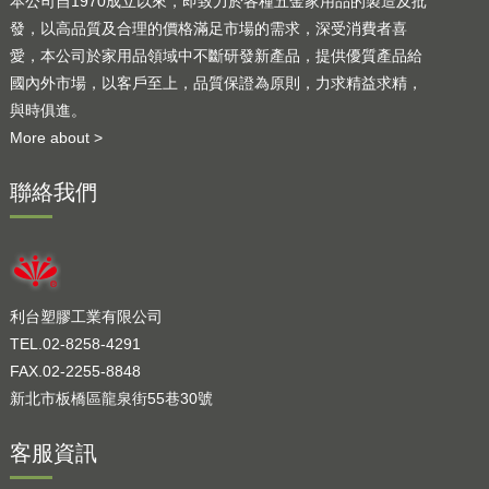
本公司自1970成立以來，即致力於各種五金家用品的製造及批
發，以高品質及合理的價格滿足市場的需求，深受消費者喜
愛，本公司於家用品領域中不斷研發新產品，提供優質產品給
國內外市場，以客戶至上，品質保證為原則，力求精益求精，
與時俱進。
More about >
聯絡我們
利台塑膠工業有限公司
TEL.02-8258-4291
FAX.02-2255-8848
新北市板橋區龍泉街55巷30號
客服資訊