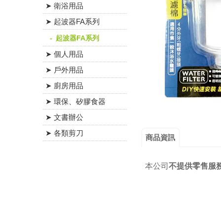
➤ 衛浴用品
➤ 起波器FA系列
起波器FA系列
➤ 個人用品
➤ 戶外用品
➤ 廚房用品
➤ 環保、矽膠食器
➤ 文書辦公
➤ 各類剪刀
商品資訊
本公司
不提供零售服