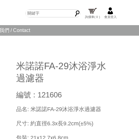
詢價車
( 0 )
會員登入
們 / Contact
米諾諾FA-29沐浴淨水
過濾器
編號 : 121606
品名: 米諾諾FA-29沐浴淨水過濾器
尺寸: 約直徑6.3x長9.2cm(±5%)
包裝: 21x12.7x6.8cm