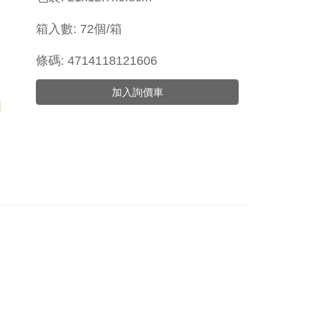
箱入數: 72個/箱
條碼: 4714118121606
加入詢價車