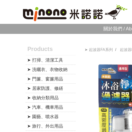
關於我們 / Ab
Products
➤ 起波器FA系列
/
起波器
➤ 打掃、清潔工具
➤ 洗曬衣、衣物收納
➤ 門簾、窗簾用品
➤ 居家防護、修繕
➤ 收納分類用品
➤ 汽車、機車用品
➤ 園藝、噴水器
➤ 旅行、外出用品