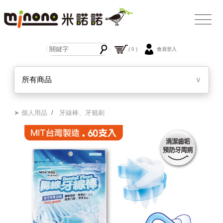
( 0 )
會員登入
所有商品
∨
➤ 個人用品
/
牙線棒、牙籤刷