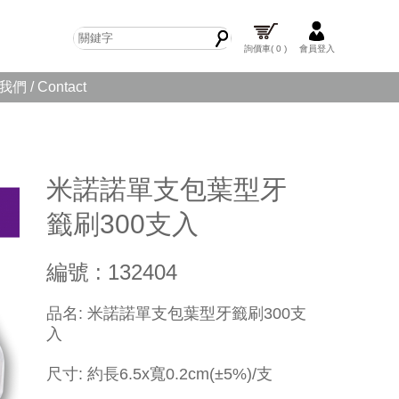
詢價車
( 0 )
會員登入
們 / Contact
米諾諾單支包葉型牙
籤刷300支入
編號 : 132404
品名: 米諾諾單支包葉型牙籤刷300支
入
尺寸: 約長6.5x寬0.2cm
(±5%)
/支