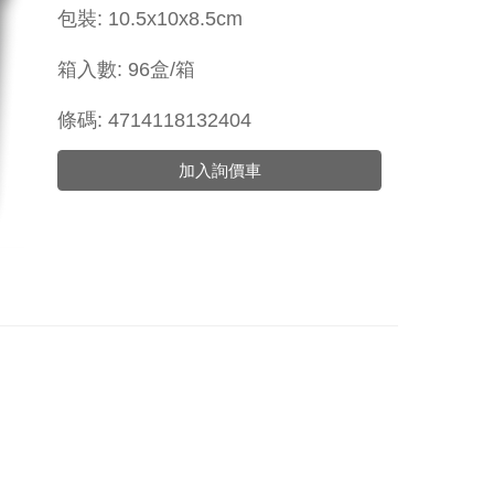
包裝: 10.5x10
x8.5
cm
箱入數: 96盒/箱
條碼: 4714118132404
加入詢價車