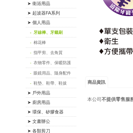
➤ 衛浴用品
➤ 起波器FA系列
➤ 個人用品
牙線棒、牙籤刷
棉花棒
指甲剪、去角質
衣物零件、保暖防護
眼鏡用品、隨身配件
商品資訊
鞋墊、鞋帶、鞋拔
➤ 戶外用品
本公司
不提供零售服
➤ 廚房用品
➤ 環保、矽膠食器
➤ 文書辦公
➤ 各類剪刀