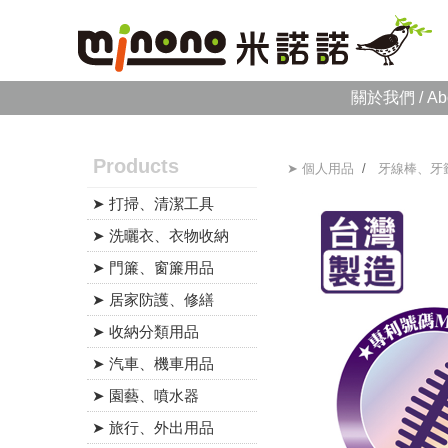
關於我們 / Ab
Products
➤ 個人用品
/
牙線棒、牙
➤ 打掃、清潔工具
➤ 洗曬衣、衣物收納
➤ 門簾、窗簾用品
➤ 居家防護、修繕
➤ 收納分類用品
➤ 汽車、機車用品
➤ 園藝、噴水器
➤ 旅行、外出用品