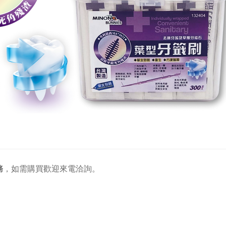
務
，
如需購買歡迎來電洽詢。