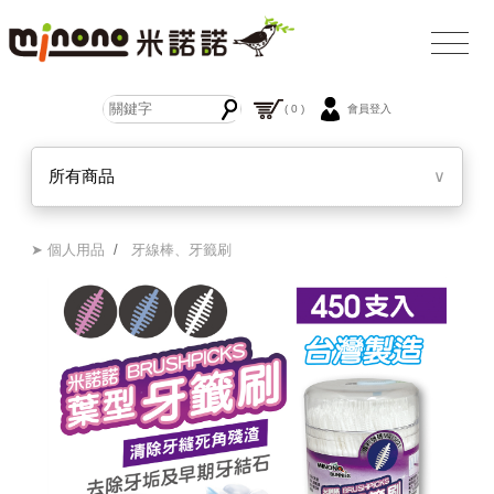
( 0 )
會員登入
所有商品
∨
➤ 個人用品
/
牙線棒、牙籤刷