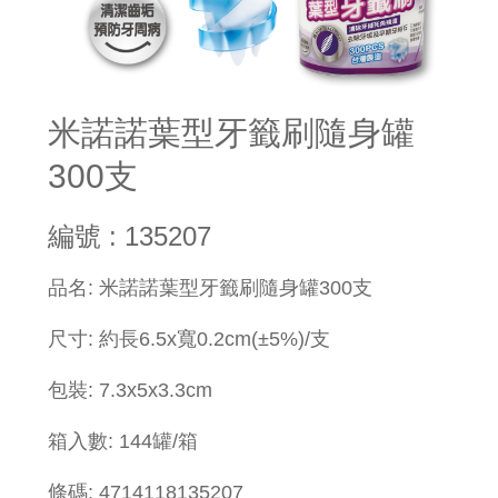
米諾諾葉型牙籤刷隨身罐
300支
編號 : 135207
​品名: 米諾諾葉型牙籤刷隨身罐300支
尺寸: 約長6.5x寬0.2cm(±5%)/支
包裝: 7.3x5x3.3cm
箱入數: 144罐/箱
條碼: 4714118135207