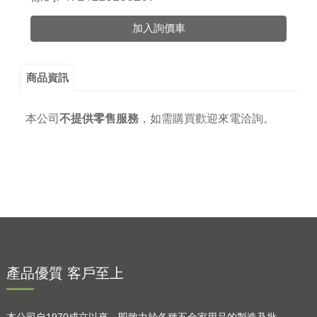
加入詢價車
商品資訊
本公司
不提供零售服務
，
如需購買歡迎來電洽詢。
產品優質 客戶至上
本公司自1970成立以來，即致力於各種五金家用品的製造及批