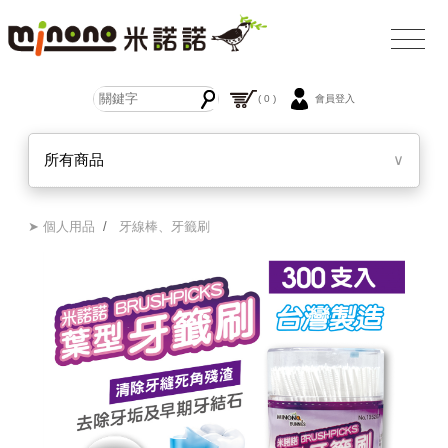
( 0 )
會員登入
所有商品
∨
➤ 個人用品
/
牙線棒、牙籤刷