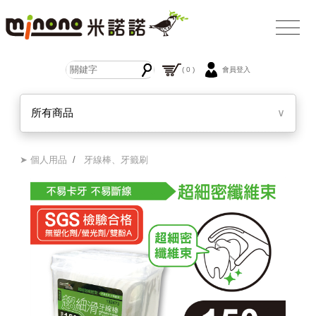
( 0 )
會員登入
所有商品
∨
➤ 個人用品
/
牙線棒、牙籤刷