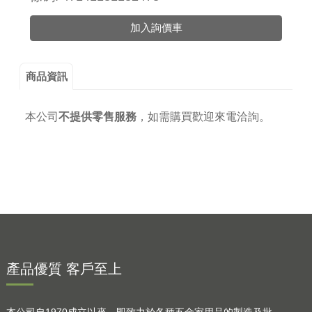
加入詢價車
商品資訊
本公司
不提供零售服務
，
如需購買歡迎來電洽詢。
產品優質 客戶至上
本公司自1970成立以來，即致力於各種五金家用品的製造及批