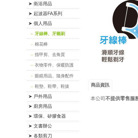
➤ 衛浴用品
➤ 起波器FA系列
➤ 個人用品
牙線棒、牙籤刷
棉花棒
指甲剪、去角質
衣物零件、保暖防護
眼鏡用品、隨身配件
商品資訊
鞋墊、鞋帶、鞋拔
➤ 戶外用品
本公司
不提供零售服
➤ 廚房用品
➤ 環保、矽膠食器
➤ 文書辦公
➤ 各類剪刀