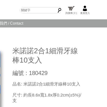
詢價車
( 0 )
會員登入
們 / Contact
米諾諾2合1細滑牙線
棒10支入
編號 : 180429
品名: 米諾諾2合1細滑牙線棒10支入
尺寸: 約長8.6x寬1.8x厚0.2cm(±5%)/
支