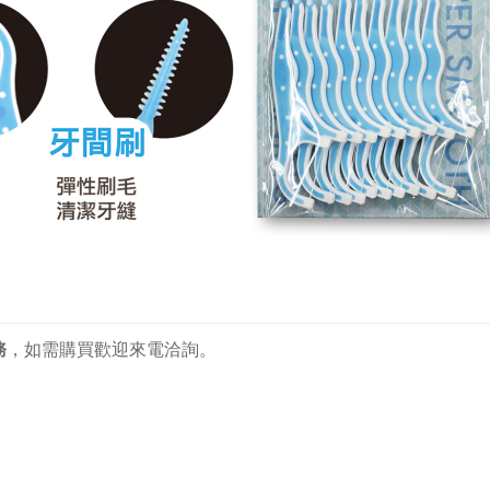
務
，
如需購買歡迎來電洽詢。