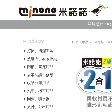
關於我們 / Ab
Products
➤ 個人用品
/
牙線棒、牙
➤ 打掃、清潔工具
➤ 洗曬衣、衣物收納
➤ 門簾、窗簾用品
➤ 居家防護、修繕
➤ 收納分類用品
➤ 汽車、機車用品
➤ 園藝、噴水器
➤ 旅行、外出用品