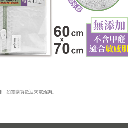
務
，
如需購買歡迎來電洽詢。