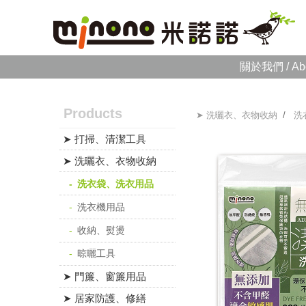
關於我們 / Ab
Products
➤ 洗曬衣、衣物收納
/
洗
➤ 打掃、清潔工具
➤ 洗曬衣、衣物收納
洗衣袋、洗衣用品
洗衣機用品
收納、熨燙
晾曬工具
➤ 門簾、窗簾用品
➤ 居家防護、修繕