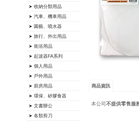
➤ 收納分類用品
➤ 汽車、機車用品
➤ 園藝、噴水器
➤ 旅行、外出用品
➤ 衛浴用品
➤ 起波器FA系列
➤ 個人用品
➤ 戶外用品
商品資訊
➤ 廚房用品
➤ 環保、矽膠食器
本公司
不提供零售服
➤ 文書辦公
➤ 各類剪刀