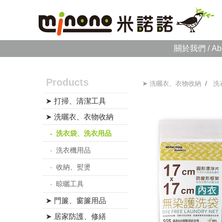
關於我們 / Ab
Products
➤ 洗曬衣、衣物收納
/
洗
➤ 打掃、清潔工具
➤ 洗曬衣、衣物收納
洗衣袋、洗衣用品
洗衣機用品
收納、熨燙
晾曬工具
➤ 門簾、窗簾用品
➤ 居家防護、修繕