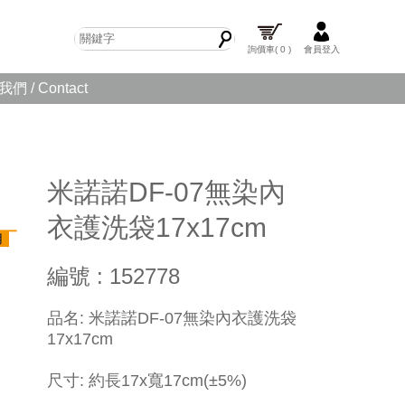
詢價車
( 0 )
會員登入
們 / Contact
米諾諾DF-07無染內
衣護洗袋17x17cm
編號 : 152778
​品名: 米諾諾DF-07無染內衣護洗袋
17x17cm
尺寸: 約長17x寬17cm(±5%)