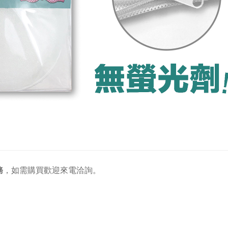
務
，
如需購買歡迎來電洽詢。