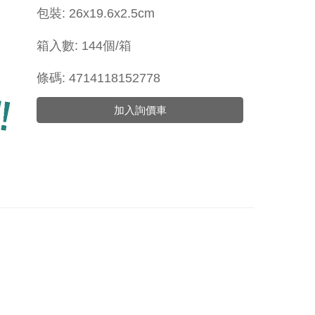
包裝:
26x
19.6x2.5cm
箱入數: 144個/箱
條碼: 4714118152778
加入詢價車