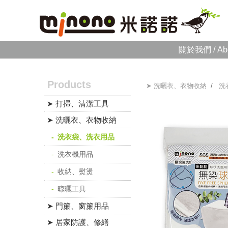
關於我們 / Ab
Products
➤ 洗曬衣、衣物收納
/
洗
➤ 打掃、清潔工具
➤ 洗曬衣、衣物收納
洗衣袋、洗衣用品
洗衣機用品
收納、熨燙
晾曬工具
➤ 門簾、窗簾用品
➤ 居家防護、修繕