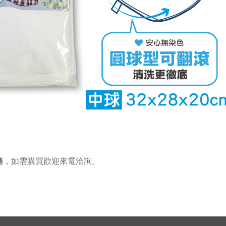
務
，
如需購買歡迎來電洽詢。