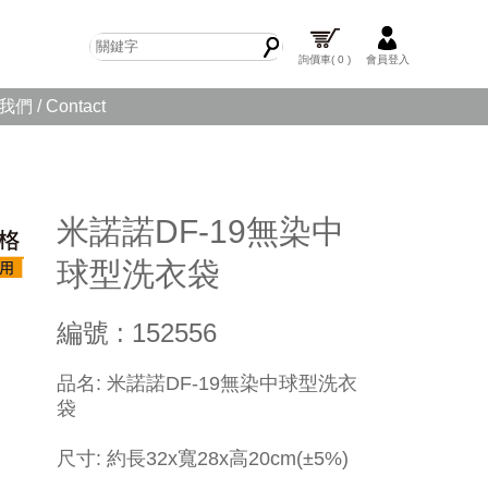
詢價車
( 0 )
會員登入
們 / Contact
米諾諾DF-19無染中
球型洗衣袋
編號 : 152556
品名: 米諾諾DF-19無染中球型洗衣
袋
尺寸: 約長32x寬28x高20cm(±5%)