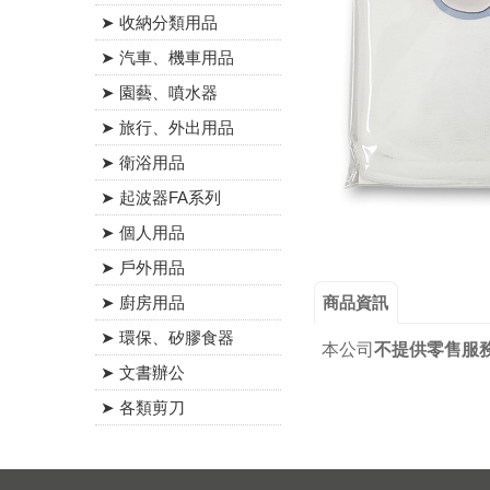
➤ 收納分類用品
➤ 汽車、機車用品
➤ 園藝、噴水器
➤ 旅行、外出用品
➤ 衛浴用品
➤ 起波器FA系列
➤ 個人用品
➤ 戶外用品
商品資訊
➤ 廚房用品
➤ 環保、矽膠食器
本公司
不提供零售服
➤ 文書辦公
➤ 各類剪刀