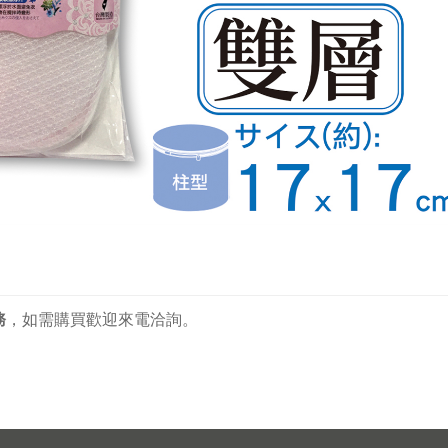
務
，
如需購買歡迎來電洽詢。