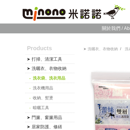
關於我們 / Ab
Products
➤ 洗曬衣、衣物收納
/
洗
➤ 打掃、清潔工具
➤ 洗曬衣、衣物收納
洗衣袋、洗衣用品
洗衣機用品
收納、熨燙
晾曬工具
➤ 門簾、窗簾用品
➤ 居家防護、修繕