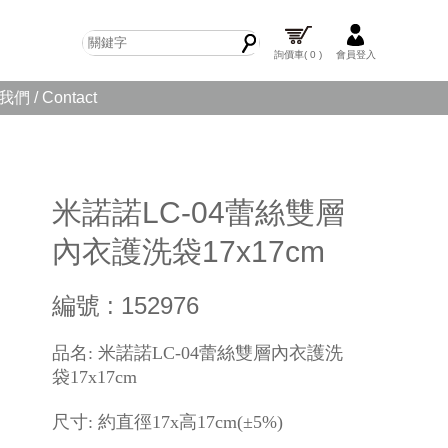
詢價車
( 0 )
會員登入
們 / Contact
米諾諾LC-04蕾絲雙層
內衣護洗袋17x17cm
編號 : 152976
品名: 米諾諾LC-04蕾絲雙層內衣護洗
袋17x17cm
尺寸: 約直徑17x高17cm(±5%)