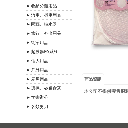
➤ 收納分類用品
➤ 汽車、機車用品
➤ 園藝、噴水器
➤ 旅行、外出用品
➤ 衛浴用品
➤ 起波器FA系列
➤ 個人用品
➤ 戶外用品
商品資訊
➤ 廚房用品
➤ 環保、矽膠食器
本公司
不提供零售服
➤ 文書辦公
➤ 各類剪刀