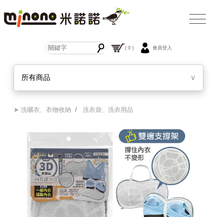
( 0 )
會員登入
所有商品
∨
➤ 洗曬衣、衣物收納
/
洗衣袋、洗衣用品