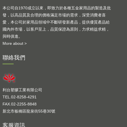
本公司自1970成立以來，即致力於各種五金家用品的製造及批
發，以高品質及合理的價格滿足市場的需求，深受消費者喜
愛，本公司於家用品領域中不斷研發新產品，提供優質產品給
國內外市場，以客戶至上，品質保證為原則，力求精益求精，
與時俱進。
More about >
聯絡我們
利台塑膠工業有限公司
TEL.02-8258-4291
FAX.02-2255-8848
新北市板橋區龍泉街55巷30號
客服資訊