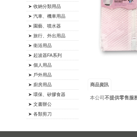
➤ 收納分類用品
➤ 汽車、機車用品
➤ 園藝、噴水器
➤ 旅行、外出用品
➤ 衛浴用品
➤ 起波器FA系列
➤ 個人用品
➤ 戶外用品
商品資訊
➤ 廚房用品
➤ 環保、矽膠食器
本公司
不提供零售服
➤ 文書辦公
➤ 各類剪刀