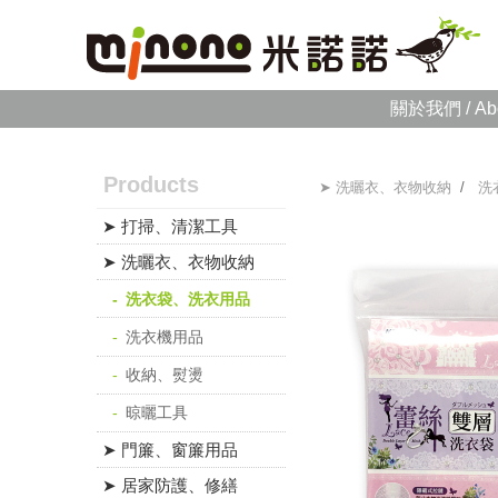
關於我們 / Ab
Products
➤ 洗曬衣、衣物收納
/
洗
➤ 打掃、清潔工具
➤ 洗曬衣、衣物收納
洗衣袋、洗衣用品
洗衣機用品
收納、熨燙
晾曬工具
➤ 門簾、窗簾用品
➤ 居家防護、修繕