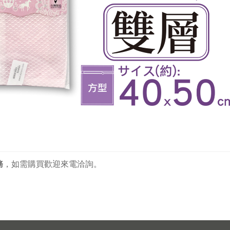
務
，
如需購買歡迎來電洽詢。