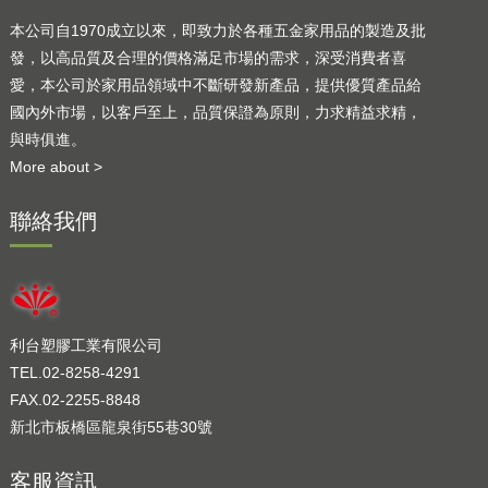
本公司自1970成立以來，即致力於各種五金家用品的製造及批
發，以高品質及合理的價格滿足市場的需求，深受消費者喜
愛，本公司於家用品領域中不斷研發新產品，提供優質產品給
國內外市場，以客戶至上，品質保證為原則，力求精益求精，
與時俱進。
More about >
聯絡我們
利台塑膠工業有限公司
TEL.02-8258-4291
FAX.02-2255-8848
新北市板橋區龍泉街55巷30號
客服資訊