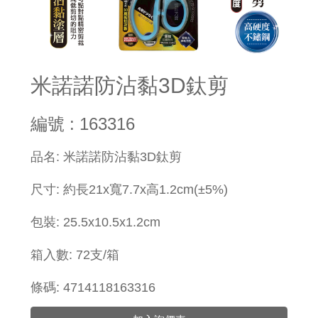
米諾諾防沾黏3D鈦剪
編號 : 163316
​品名: 米諾諾防沾黏3D鈦剪
尺寸: 約長21x寬7.7x高1.2cm(±5%)
包裝: 25.5x10.5x1.2cm
箱入數: 72支/箱
條碼: 4714118163316