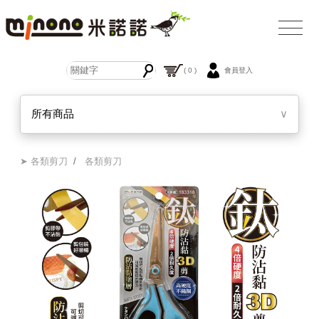
( 0 )
會員登入
所有商品
∨
➤ 各類剪刀
/
各類剪刀