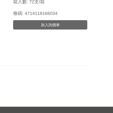
箱入數: 72支/箱
條碼: 4714118166034
加入詢價車