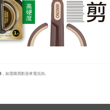
務
，
如需購買歡迎來電洽詢。