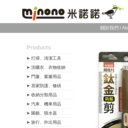
關於我們 / Ab
Products
➤ 打掃、清潔工具
➤ 洗曬衣、衣物收納
➤ 門簾、窗簾用品
➤ 居家防護、修繕
➤ 收納分類用品
➤ 汽車、機車用品
➤ 園藝、噴水器
➤ 旅行、外出用品