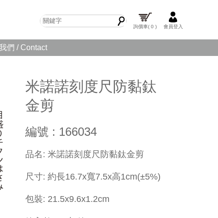
詢價車
( 0 )
會員登入
們 / Contact
米諾諾刻度尺防黏鈦
金剪
編號 : 166034
​品名: 米諾諾刻度尺防黏鈦金剪
尺寸: 約長16.7x寬7.5x高1cm(±5%)
包裝: 21.5x9.6x1.2cm