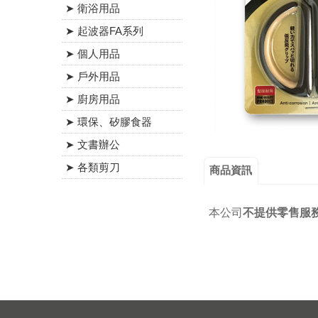
➤ 衛浴用品
➤ 起波器FA系列
➤ 個人用品
➤ 戶外用品
➤ 廚房用品
➤ 環保、矽膠食器
➤ 文書辦公
➤ 各類剪刀
商品資訊
本公司
不提供零售服