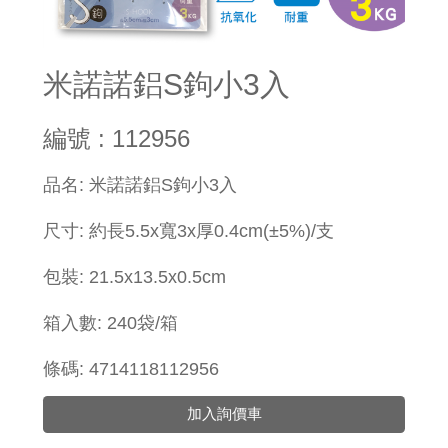
米諾諾鋁S鉤小3入
編號 : 112956
​品名: 米諾諾鋁S鉤小3入
尺寸: 約長5.5x寬3x厚0.4cm(±5%)/支
包裝: 21.5x13.5x0.5cm
箱入數: 240袋/箱
條碼: 4714118112956
加入詢價車