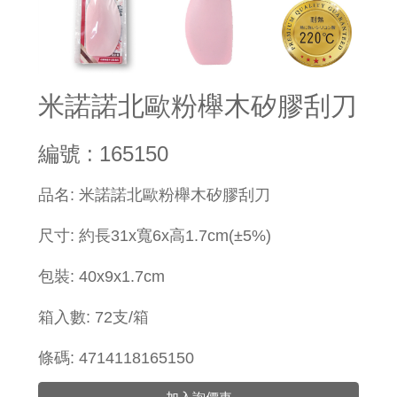
米諾諾北歐粉櫸木矽膠刮刀
編號 : 165150
​品名: 米諾諾北歐粉櫸木矽膠刮刀
尺寸: 約長31x寬6x高1.7cm(±5%)
包裝: 40x9x1.7cm
箱入數: 72支/箱
條碼: 4714118165150