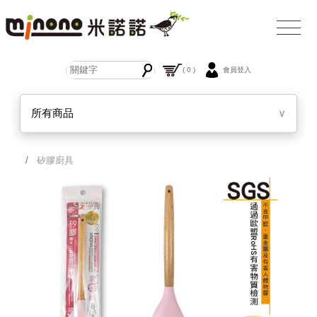
( 0 )
會員登入
所有商品
∨
/
矽膠廚具