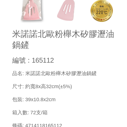
米諾諾北歐粉櫸木矽膠瀝油
鍋鏟
編號 : 165112
​品名: 米諾諾北歐粉櫸木矽膠瀝油鍋鏟
尺寸: 約寬8x高32cm(±5%)
包裝: 39x10.8x2cm
箱入數: 72支/箱
條碼: 4714118165112