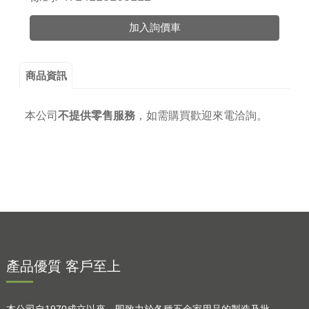
加入詢價車
商品資訊
本公司
不提供零售服務
，
如需購買歡迎來電洽詢。
產品優質 客戶至上
本公司自1970成立以來，即致力於各種五金家用品的製造及批