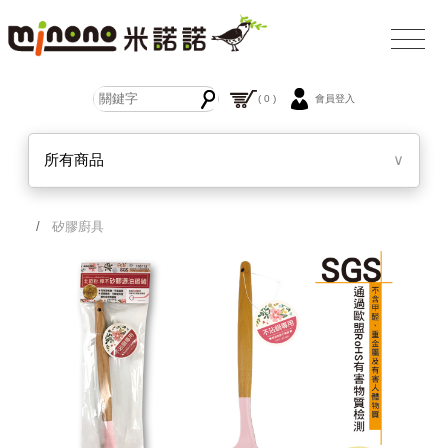
( 0 )
會員登入
所有商品
∨
/
矽膠廚具