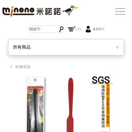
( 0 )
會員登入
所有商品
∨
/
矽膠廚具