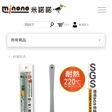
( 0 )
會員登入
所有商品
∨
/
矽膠廚具