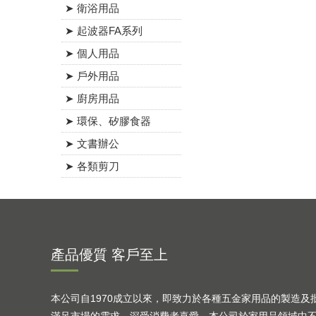
➤ 衛浴用品
➤ 起波器FA系列
➤ 個人用品
➤ 戶外用品
➤ 廚房用品
➤ 環保、矽膠食器
➤ 文書辦公
➤ 各類剪刀
產品優質 客戶至上
本公司自1970成立以來，即致力於各種五金家用品的製造及
滿足市場的需求，深受消費者喜愛，本公司於家用品領域中