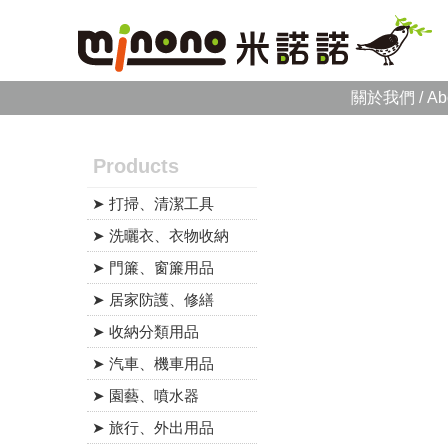
關於我們 / Ab
Products
➤ 打掃、清潔工具
➤ 洗曬衣、衣物收納
➤ 門簾、窗簾用品
➤ 居家防護、修繕
➤ 收納分類用品
➤ 汽車、機車用品
➤ 園藝、噴水器
➤ 旅行、外出用品