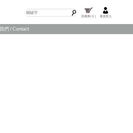
詢價車
( 0 )
會員登入
們 / Contact