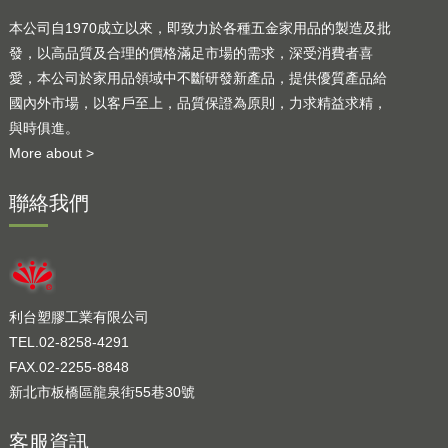
本公司自1970成立以來，即致力於各種五金家用品的製造及批
發，以高品質及合理的價格滿足市場的需求，深受消費者喜
愛，本公司於家用品領域中不斷研發新產品，提供優質產品給
國內外市場，以客戶至上，品質保證為原則，力求精益求精，
與時俱進。
More about >
聯絡我們
利台塑膠工業有限公司
TEL.02-8258-4291
FAX.02-2255-8848
新北市板橋區龍泉街55巷30號
客服資訊