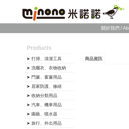
關於我們 / Ab
Products
➤ 打掃、清潔工具
商品資訊
➤ 洗曬衣、衣物收納
➤ 門簾、窗簾用品
➤ 居家防護、修繕
➤ 收納分類用品
➤ 汽車、機車用品
➤ 園藝、噴水器
➤ 旅行、外出用品