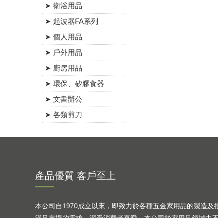
➤ 衛浴用品
➤ 起波器FA系列
➤ 個人用品
➤ 戶外用品
➤ 廚房用品
➤ 環保、矽膠食器
➤ 文書辦公
➤ 各類剪刀
產品優質 客戶至上
本公司自1970成立以來，即致力於各種五金家用品的製造及