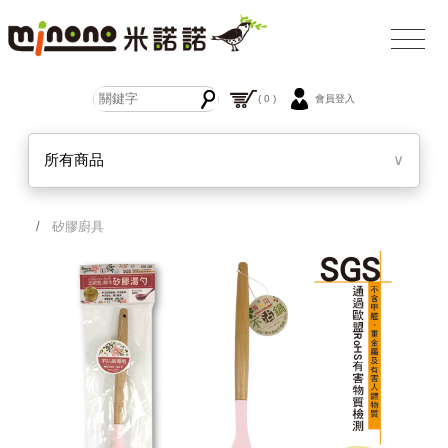
( 0 )
會員登入
所有商品
∨
/
矽膠廚具