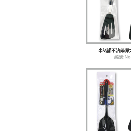
米諾諾不沾鍋彈
編號:No