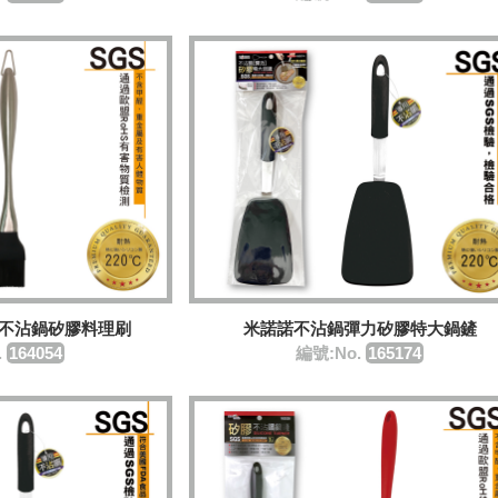
鋼不沾鍋矽膠料理刷
米諾諾不沾鍋彈力矽膠特大鍋鏟
.
164054
編號:No.
165174