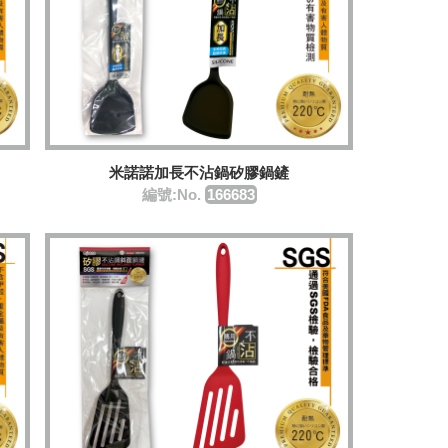
米諾諾加長不沾鍋矽膠鍋鏟
編號:No.
166683