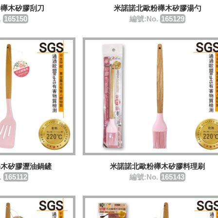
粉櫸木矽膠刮刀
米諾諾北歐粉櫸木矽膠湯勺
.
165150
編號:No.
165129
櫸木矽膠瀝油鍋鏟
米諾諾北歐粉櫸木矽膠料理刷
.
165112
編號:No.
165143