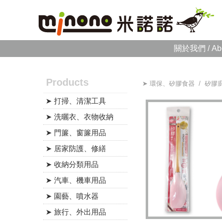
關於我們 / Ab
Products
➤ 環保、矽膠食器 / 矽膠
➤ 打掃、清潔工具
➤ 洗曬衣、衣物收納
➤ 門簾、窗簾用品
➤ 居家防護、修繕
➤ 收納分類用品
➤ 汽車、機車用品
➤ 園藝、噴水器
➤ 旅行、外出用品