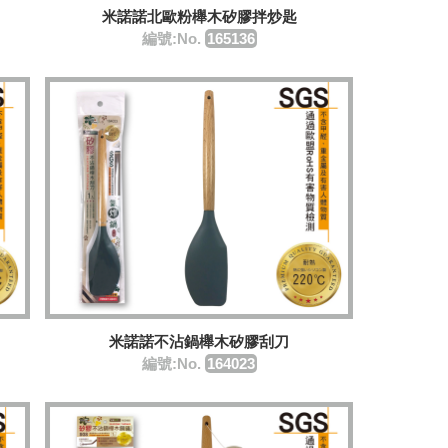
米諾諾北歐粉櫸木矽膠拌炒匙
編號:No.
165136
米諾諾不沾鍋櫸木矽膠刮刀
編號:No.
164023