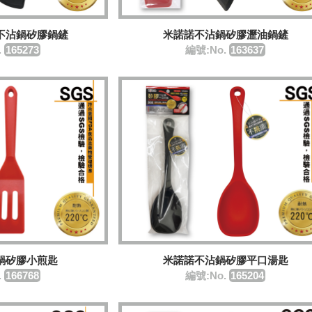
不沾鍋矽膠鍋鏟
米諾諾不沾鍋矽膠瀝油鍋鏟
.
165273
編號:No.
163637
鍋矽膠小煎匙
米諾諾不沾鍋矽膠平口湯匙
.
166768
編號:No.
165204