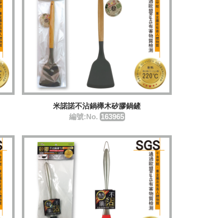
米諾諾不沾鍋櫸木矽膠鍋鏟
編號:No.
163965