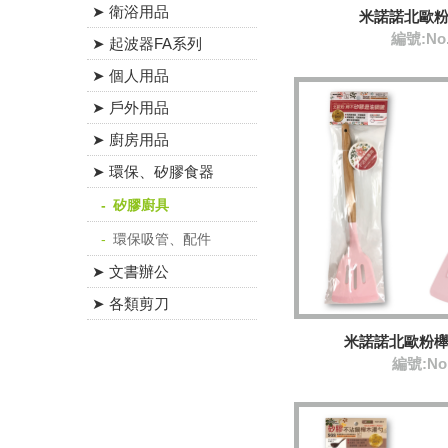
➤ 衛浴用品
米諾諾北歐
編號:No
➤ 起波器FA系列
➤ 個人用品
➤ 戶外用品
➤ 廚房用品
➤ 環保、矽膠食器
矽膠廚具
環保吸管、配件
➤ 文書辦公
➤ 各類剪刀
米諾諾北歐粉
編號:No