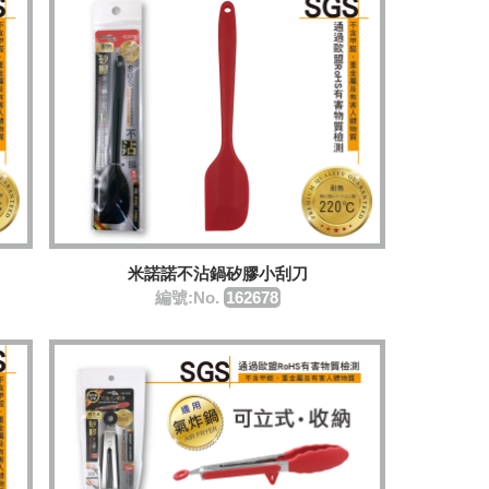
米諾諾不沾鍋矽膠小刮刀
編號:No.
162678