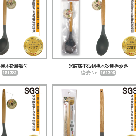
鍋櫸木矽膠湯勺
米諾諾不沾鍋櫸木矽膠拌炒匙
.
161381
編號:No.
161398