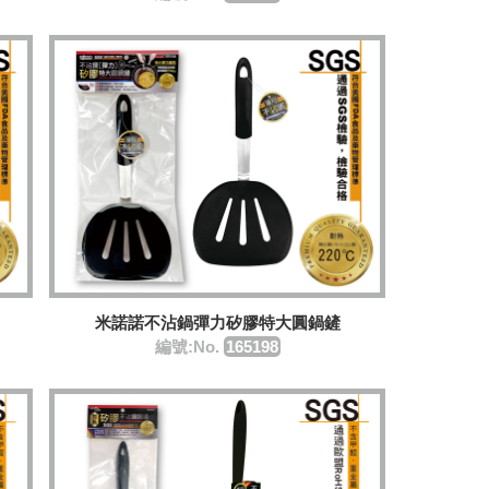
米諾諾不沾鍋彈力矽膠特大圓鍋鏟
編號:No.
165198