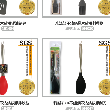
櫸木矽膠瀝油鍋鏟
米諾諾不沾鍋櫸木矽膠料理刷
.
161404
編號:No.
164030
鋼不沾鍋矽膠拌炒匙
米諾諾304不鏽鋼不沾鍋矽膠刮刀
.
164016
編號:No.
164047