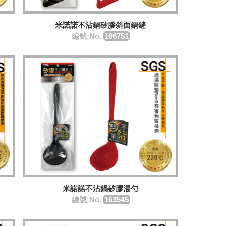
米諾諾不沾鍋矽膠斜面鍋鏟
編號:No.
166751
米諾諾不沾鍋矽膠湯勺
編號:No.
163545