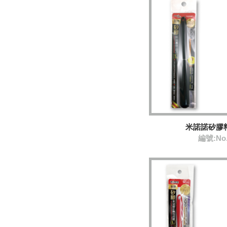
米諾諾矽膠
編號:No