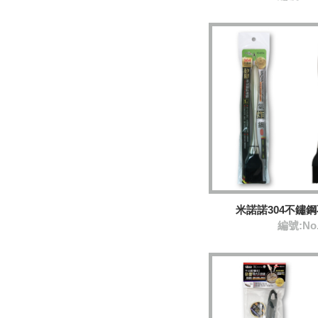
米諾諾304不鏽
編號:No