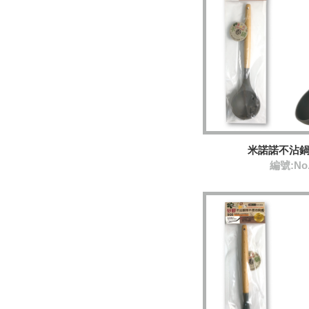
米諾諾不沾
編號:No