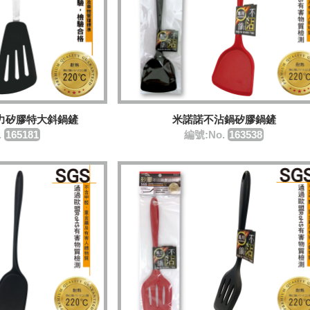
力矽膠特大斜鍋鏟
米諾諾不沾鍋矽膠鍋鏟
.
165181
編號:No.
163538