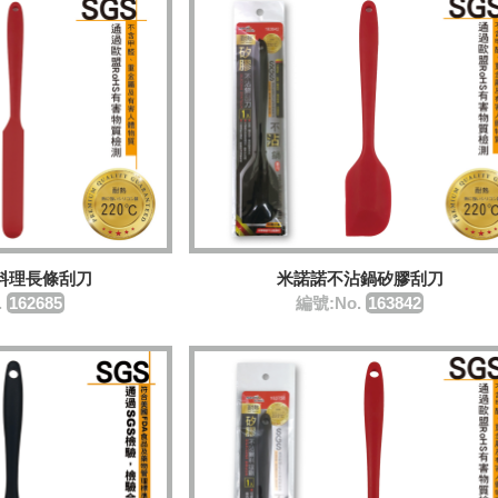
料理長條刮刀
米諾諾不沾鍋矽膠刮刀
.
162685
編號:No.
163842