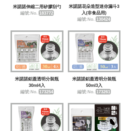
米諾諾花朵造型迷你漏斗3
米諾諾伸縮二用矽膠刮勺
入(非食品用)
編號:No.
183772
編號:No.
130424
米諾諾鋁蓋透明分裝瓶
米諾諾鋁蓋透明分裝瓶
30ml4入
50ml3入
編號:No.
173254
編號:No.
173261