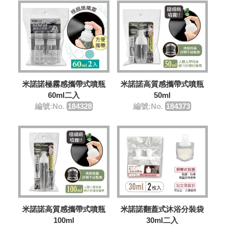
米諾諾極霧感攜帶式噴瓶
米諾諾高質感攜帶式噴瓶
60ml二入
50ml
編號:No.
184328
編號:No.
184373
米諾諾翻蓋式沐浴分裝袋
米諾諾高質感攜帶式噴瓶
30ml二入
100ml