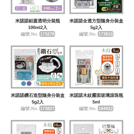
米諾諾鋁蓋透明分裝瓶
米諾諾全透方型隨身分裝盒
100ml2入
5g2入
編號:No.
173278
編號:No.
173810
米諾諾鑽石造型隨身分裝盒
米諾諾木紋霧面玻璃滾珠瓶
5g2入
5ml
編號:No.
173827
編號:No.
184922