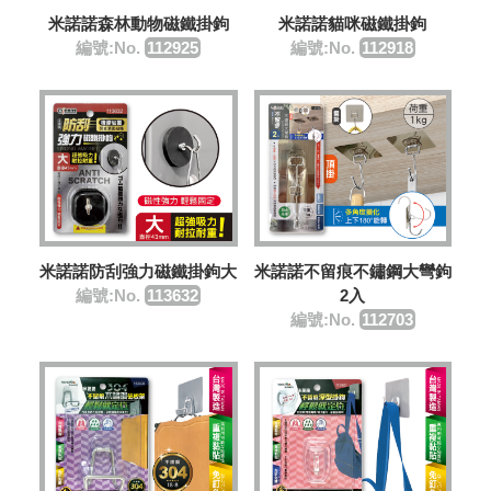
米諾諾森林動物磁鐵掛鉤
米諾諾貓咪磁鐵掛鉤
編號:No.
112925
編號:No.
112918
米諾諾防刮強力磁鐵掛鉤大
米諾諾不留痕不鏽鋼大彎鉤
編號:No.
113632
2入
編號:No.
112703