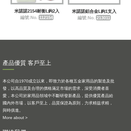
米諾諾2154耐衝L鉤2入
米諾諾鋁合金L鉤1支入
編號:No.
112154
編號:No.
213011
產品優質 客戶至上
本公司自1970成立以來，即致力於各種五金家用品的製造及批
發，以高品質及合理的價格滿足市場的需求，深受消費者喜
愛，本公司於家用品領域中不斷研發新產品，提供優質產品給
國內外市場，以客戶至上，品質保證為原則，力求精益求精，
與時俱進。
More about >