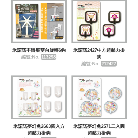
米諾諾不留痕雙向旋轉6鉤
米諾諾2427中方超黏力掛
編號:No.
113298
鉤
編號:No.
212427
米諾諾夢幻兔2663四入方
米諾諾夢幻兔2571二入圓
超黏力掛鉤
超黏力掛鉤