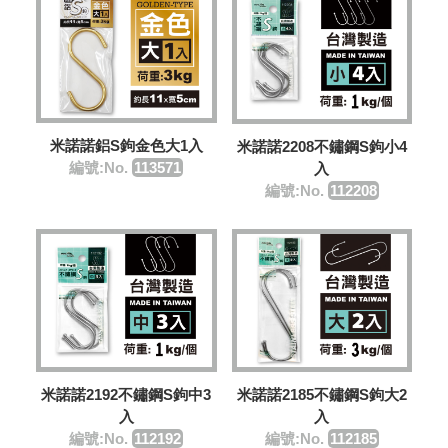
米諾諾鋁S鉤金色大1入
米諾諾2208不鏽鋼S鉤小4
編號:No.
113571
入
編號:No.
112208
米諾諾2192不鏽鋼S鉤中3
米諾諾2185不鏽鋼S鉤大2
入
入
編號:No.
112192
編號:No.
112185