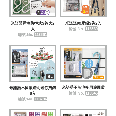
米諾諾彈性防掉式S鉤大2
米諾諾90度鋁S鉤2入
入
編號:No.
113830
編號:No.
113861
米諾諾不留痕多用途圓環
米諾諾不留痕透明迷你掛鉤
編號:No.
113045
9入
編號:No.
113786