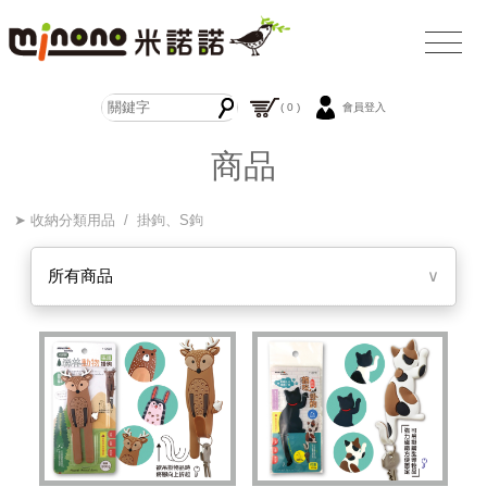
( 0 )
會員登入
商品
➤ 收納分類用品 / 掛鉤、S鉤
所有商品
∨