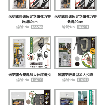
米諾諾快速固定立體彈力雙
米諾諾快速固定立體彈力雙
鉤繩60cm
鉤繩90cm
編號:No.
183284
編號:No.
183291
米諾諾金屬繩加大伸縮掛扣
米諾諾輕量型加大扣環
編號:No.
113700
編號:No.
114011