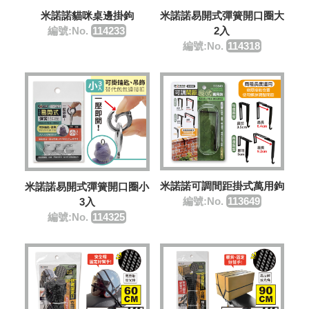
米諾諾貓咪桌邊掛鉤
米諾諾易開式彈簧開口圈大
編號:No.
114233
2入
編號:No.
114318
米諾諾可調間距掛式萬用鉤
米諾諾易開式彈簧開口圈小
編號:No.
113649
3入
編號:No.
114325