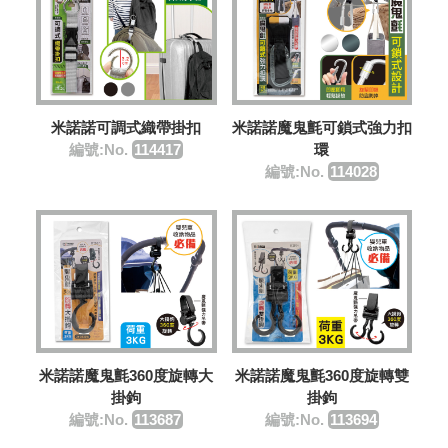
米諾諾可調式織帶掛扣
米諾諾魔鬼氈可鎖式強力扣
編號:No.
114417
環
編號:No.
114028
米諾諾魔鬼氈360度旋轉大
米諾諾魔鬼氈360度旋轉雙
掛鉤
掛鉤
編號:No.
113687
編號:No.
113694