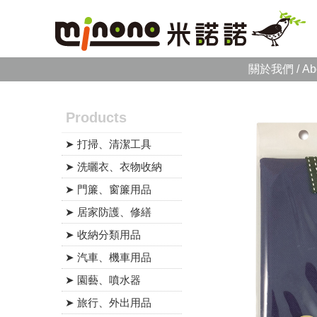
關於我們 / Ab
Products
➤ 打掃、清潔工具
➤ 洗曬衣、衣物收納
➤ 門簾、窗簾用品
➤ 居家防護、修繕
➤ 收納分類用品
➤ 汽車、機車用品
➤ 園藝、噴水器
➤ 旅行、外出用品