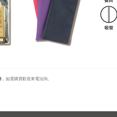
務
，
如需購買歡迎來電洽詢。