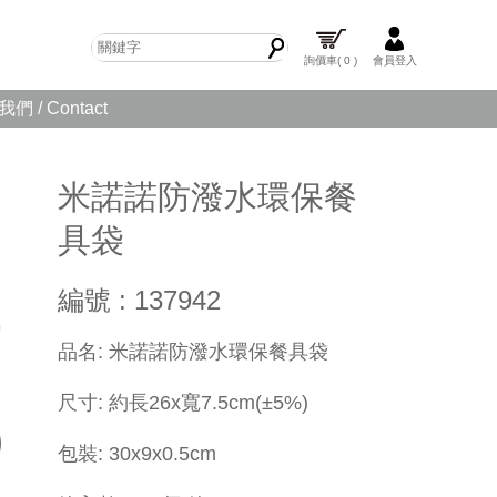
詢價車
( 0 )
會員登入
們 / Contact
米諾諾防潑水環保餐
具袋
編號 : 137942
​品名: 米諾諾防潑水環保餐具袋
尺寸: 約長26x寬7.5cm(±5%)
包裝: 30x9x0.5cm