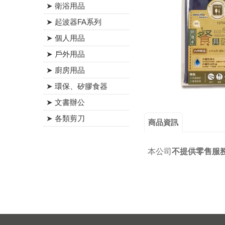
➤ 衛浴用品
➤ 起波器FA系列
➤ 個人用品
➤ 戶外用品
➤ 廚房用品
➤ 環保、矽膠食器
➤ 文書辦公
➤ 各類剪刀
商品資訊
本公司
不提供零售服