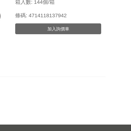
箱入數: 144個/箱
條碼: 4714118137942
加入詢價車