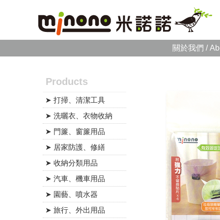
關於我們 / Ab
Products
➤ 打掃、清潔工具
➤ 洗曬衣、衣物收納
➤ 門簾、窗簾用品
➤ 居家防護、修繕
➤ 收納分類用品
➤ 汽車、機車用品
➤ 園藝、噴水器
➤ 旅行、外出用品