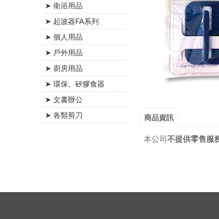
➤ 衛浴用品
➤ 起波器FA系列
➤ 個人用品
➤ 戶外用品
➤ 廚房用品
➤ 環保、矽膠食器
➤ 文書辦公
➤ 各類剪刀
商品資訊
本公司
不提供零售服