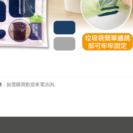
務
，
如需購買歡迎來電洽詢。