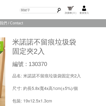
詢價車
( 0 )
會員登入
們 / Contact
米諾諾不留痕垃圾袋
固定夾2入
編號 : 130370
品名: 米諾諾不留痕垃圾袋固定夾2入
尺寸: 約長5.8x寬4x高1cm(±5%)/個
包裝: 19x12.5x1.3cm