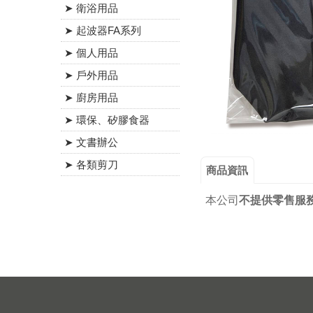
➤ 衛浴用品
➤ 起波器FA系列
➤ 個人用品
➤ 戶外用品
➤ 廚房用品
➤ 環保、矽膠食器
➤ 文書辦公
➤ 各類剪刀
商品資訊
本公司
不提供零售服