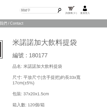
詢價車
( 0 )
會員登入
們 / Contact
米諾諾加大飲料提袋
編號 : 180177
品名: 米諾諾加大飲料提袋
尺寸: 平放尺寸(含手提把)約長33x寬
17cm(±5%)
包裝: 37x20x1.5cm
箱入數: 120個/箱