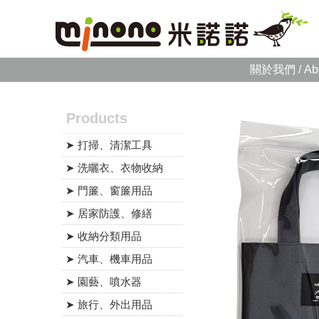
關於我們 / Ab
Products
➤ 打掃、清潔工具
➤ 洗曬衣、衣物收納
➤ 門簾、窗簾用品
➤ 居家防護、修繕
➤ 收納分類用品
➤ 汽車、機車用品
➤ 園藝、噴水器
➤ 旅行、外出用品