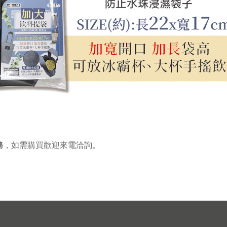
務
，
如需購買歡迎來電洽詢。